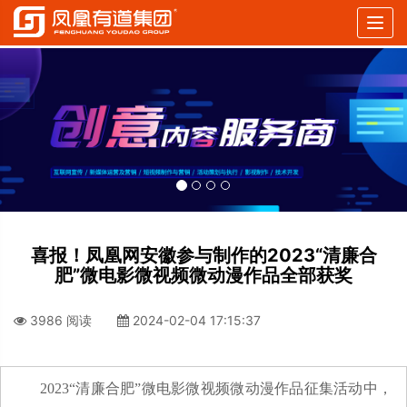
Togg
navig
喜报！凤凰网安徽参与制作的2023“清廉合
肥”微电影微视频微动漫作品全部获奖
3986 阅读
2024-02-04 17:15:37
2023“清廉合肥”微电影微视频微动漫作品征集活动中，