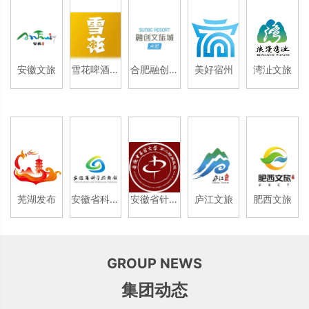
安徽文旅
雪花啤酒安
合肥融创文
美好宿州
湾沚文旅
徽
旅城
芜湖发布
安徽省科技
安徽省针灸
庐江文旅
肥西文旅
馆
医院
GROUP NEWS
集团动态