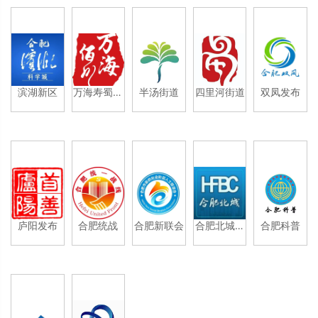
滨湖新区
万海寿蜀产
半汤街道
四里河街道
双凤发布
业园
庐阳发布
合肥统战
合肥新联会
合肥北城发
合肥科普
布