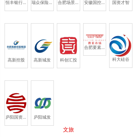
恒丰银行合
瑞众保险安
合肥场景公
安徽国控集
国资才智
肥分行
徽分公司
司
团
合肥要素市
场
科大硅谷
高新控股
高新城发
科创汇投
庐阳国资经
庐阳城发
营有限公司
文旅