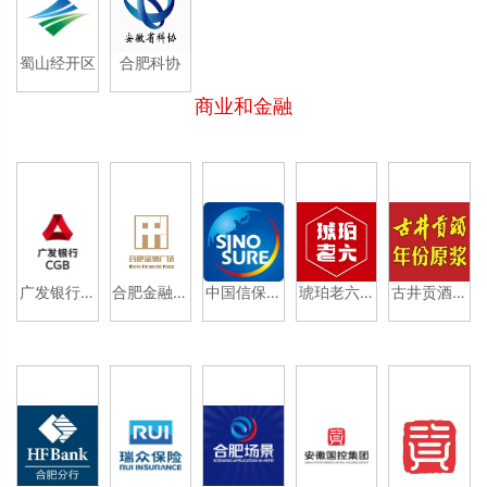
蜀山经开区
合肥科协
商业和金融
广发银行合
合肥金融广
中国信保安
琥珀老六龙
古井贡酒年
肥分行
场
徽分公司
虾
份原浆