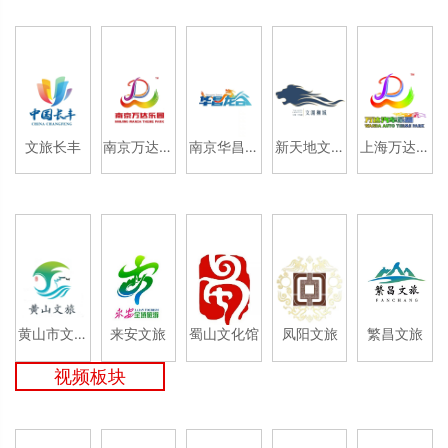
文旅长丰
南京万达乐
南京华昌龙
新天地文渊
上海万达乐
园
之谷
狮城
园
黄山市文化
来安文旅
蜀山文化馆
凤阳文旅
繁昌文旅
和旅游局
视频板块