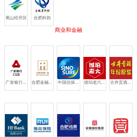
蜀山经开区
合肥科协
商业和金融
广发银行合
合肥金融广
中国信保安
琥珀老六龙
古井贡酒年
肥分行
场
徽分公司
虾
份原浆