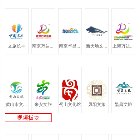
文旅长丰
南京万达乐
南京华昌龙
新天地文渊
上海万达乐
园
之谷
狮城
园
黄山市文化
来安文旅
蜀山文化馆
凤阳文旅
繁昌文旅
和旅游局
视频板块