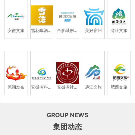
安徽文旅
雪花啤酒安
合肥融创文
美好宿州
湾沚文旅
徽
旅城
芜湖发布
安徽省科技
安徽省针灸
庐江文旅
肥西文旅
馆
医院
GROUP NEWS
集团动态