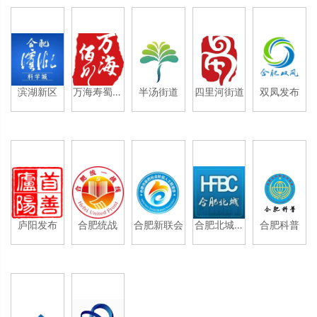
滨湖新区
万海寿蜀产
半汤街道
四里河街道
双凤发布
业园
庐阳发布
合肥统战
合肥新联会
合肥北城发
合肥科普
布