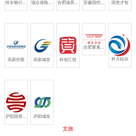
恒丰银行合
瑞众保险安
合肥场景公
安徽国控集
国资才智
肥分行
徽分公司
司
团
合肥要素市
场
科大硅谷
高新控股
高新城发
科创汇投
庐阳国资经
庐阳城发
营有限公司
文旅